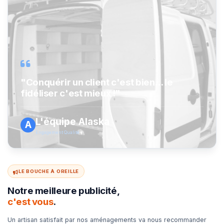
"Conquérir un client c'est bien... le
fidéliser c'est mieux !"
L'équipe Alaska
A
Engagement Qualité
LE BOUCHE À OREILLE
Notre meilleure publicité,
c'est vous
.
Un artisan satisfait par nos aménagements va nous recommander