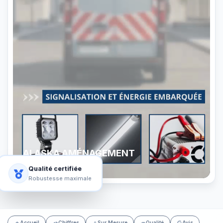
ALASKA AMÉNAGEMENT
Découvrez nos ateliers
Qualité certifiée
Robustesse maximale
Accueil
Chiffres
Sur Mesure
Qualité
Avis