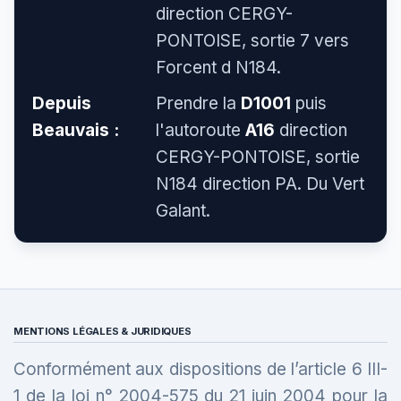
direction CERGY-
PONTOISE, sortie 7 vers
Forcent d N184.
Depuis
Prendre la
D1001
puis
Beauvais :
l'autoroute
A16
direction
CERGY-PONTOISE, sortie
N184 direction PA. Du Vert
Galant.
MENTIONS LÉGALES & JURIDIQUES
Conformément aux dispositions de l’article 6 III-
1 de la loi n° 2004-575 du 21 juin 2004 pour la