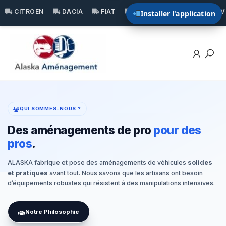
Aller
CITROEN
DACIA
FIAT
FORD
HYUNDAI
I
Installer l'application
au
contenu
ALASKA
FRANCE,
AMÉNAGEMENT
UTILITAIRE
QUI SOMMES-NOUS ?
Des aménagements de pro
pour des
pros
.
ALASKA fabrique et pose des aménagements de véhicules
solides
et pratiques
avant tout. Nous savons que les artisans ont besoin
d’équipements robustes qui résistent à des manipulations intensives.
Notre Philosophie