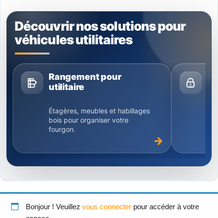
Découvrir nos solutions pour
véhicules utilitaires
Rangement pour
Pr
utilitaire
uti
Étagères, meubles et habillages
Ser
bois pour organiser votre
ant
fourgon.
mat
Bonjour ! Veuillez
vous connecter
pour accéder à votre