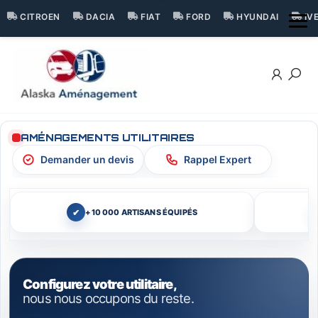
Aller
CITROEN
DACIA
FIAT
FORD
HYUNDAI
IV
au
contenu
ALASKA
FRANCE,
AMÉNAGEMENT
UTILITAIRE
AMÉNAGEMENTS UTILITAIRES
Demander un devis
Rappel Expert
+10 000 ARTISANS ÉQUIPÉS
Configurez votre utilitaire,
nous nous occupons du reste.