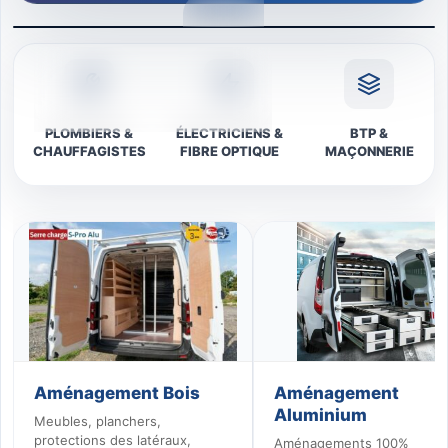
LIVRAISON DANS TOUTE LA FRANCE
ÉQUIPEZ VOS UTILITAIRES AVEC
ALASKA AMÉNAGEMENT !
PLOMBIERS &
ÉLECTRICIENS &
BTP &
CHAUFFAGISTES
FIBRE OPTIQUE
MAÇONNERIE
Aménagement Bois
Aménagement
Aluminium
Meubles, planchers,
protections des latéraux,
Aménagements 100%